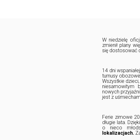
W niedzielę ofic
zmienił plany wi
się dostosować d
14 dni wspaniał
turnusy obozowe 
Wszystkie dzieci
niesamowitym b
nowych przyjaźni
jest z uśmiecham
Ferie zimowe 20
długie lata. Dzi
o nieco młods
lokalizacjach.
Z