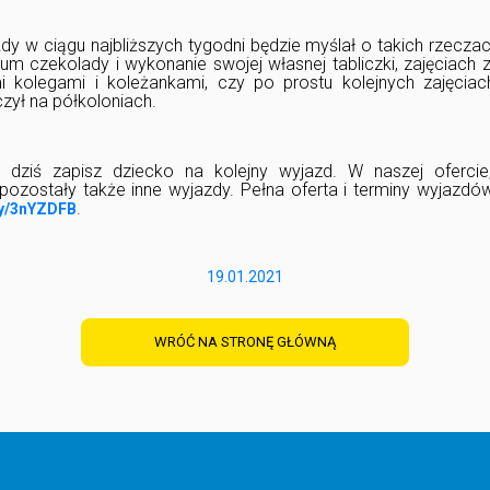
y w ciągu najbliższych tygodni będzie myślał o takich rzeczac
um czekolady i
wykonanie swojej własnej tabliczki, zajęciach z
i kolegami i koleżankami, czy po prostu kolejnych zajęcia
czył na półkoloniach.
ż dziś
zapisz dziecko na kolejny wyjazd. W naszej oferci
ozostały także inne wyjazdy. Pełna oferta i terminy wyjazdó
.
.ly/3nYZDFB
19.01.2021
WRÓĆ NA STRONĘ GŁÓWNĄ