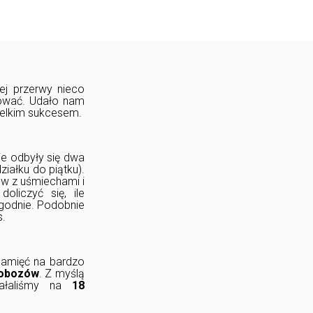
ej przerwy nieco
zować. Udało nam
wielkim sukcesem.
e odbyły się dwa
ziałku do piątku).
w z uśmiechami i
liczyć się, ile
ygodnie. Podobnie
s.
pamięć na bardzo
 obozów
. Z myślą
iałaliśmy na
18