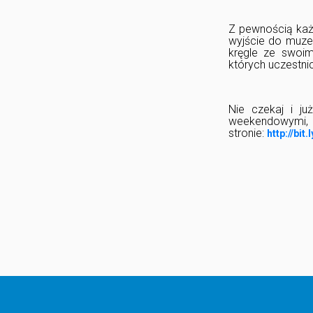
Z pewnością każd
wyjście do muze
kręgle ze swoim
których uczestni
Nie czekaj i ju
weekendowymi, p
stronie:
http://bit