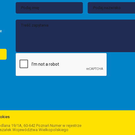
e
ookies
ródlana 19/1A, 60-642 Poznań Numer w rejestrze
Marszałek Województwa Wielkopolskiego