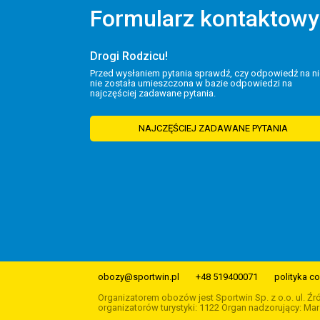
Formularz kontaktowy
Drogi Rodzicu!
Przed wysłaniem pytania sprawdź, czy odpowiedź na ni
nie została umieszczona w bazie odpowiedzi na
najczęściej zadawane pytania.
NAJCZĘŚCIEJ ZADAWANE PYTANIA
obozy@sportwin.pl
+48 519400071
polityka c
Organizatorem obozów jest Sportwin Sp. z o.o. ul. Ź
organizatorów turystyki: 1122 Organ nadzorujący: 