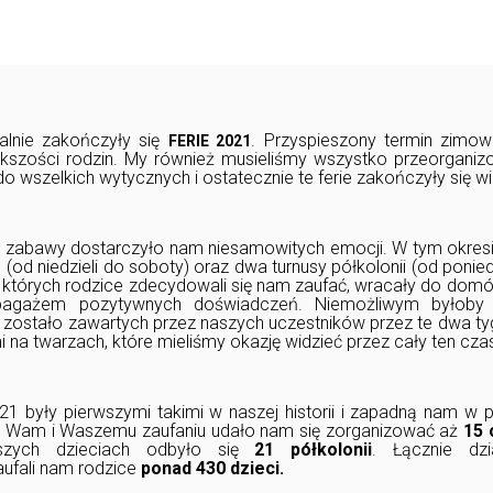
jalnie zakończyły się
. Przyspieszony termin zimow
FERIE 2021
ększości rodzin. My r
ównież musieliśmy wszystko przeorgani
o wszelkich wytycznych i os
tatecznie te ferie zakończyły się 
ej zabawy dostarczyło nam niesamowitych emocji. W tym okresi
(od niedzieli do sobot
y)
ora
z dwa turnusy półkolonii (od ponied
, których rodzice zdecydowali się
nam zaufać, wracały do domó
agażem pozytywnych doświadczeń. Niemożliwym byłoby do
 zostało zawartych przez naszych uczestników przez te dwa t
i na twarzach, które mieliśmy okazję widzieć przez cały ten cza
21 były pierwszymi takimi w naszej historii i zapadną nam w 
ęki Wam i Waszemu zaufaniu udało nam się zorganizować aż
15
zych dzieciach odbyło się
21 półkolonii
. Łącznie dz
aufali nam rodzice
ponad 430 dzieci.