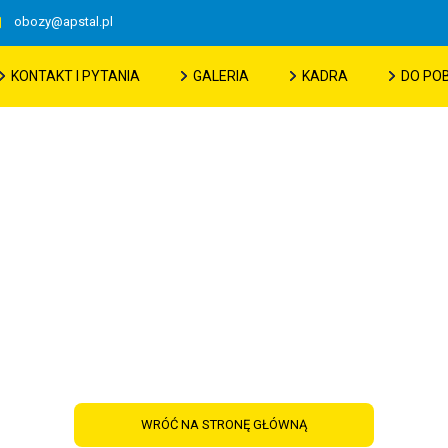
obozy@apstal.pl
KONTAKT I PYTANIA
GALERIA
KADRA
DO PO
Podsumowanie Ferii Zimowych 202
WRÓĆ NA STRONĘ GŁÓWNĄ