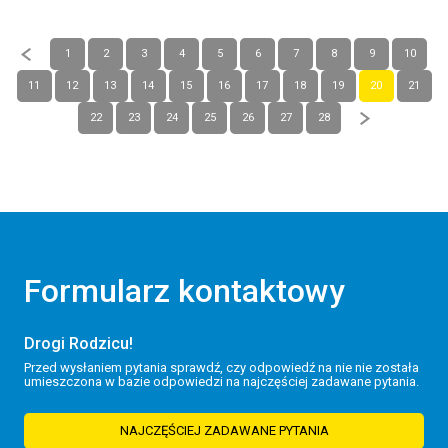
1
2
3
4
5
6
7
8
9
10
11
12
13
14
15
16
17
18
19
20
21
22
23
24
25
26
27
28
Formularz kontaktowy
Drogi Rodzicu!
Przed wysłaniem pytania sprawdź, czy odpowiedź na nie nie została
umieszczona w bazie odpowiedzi na najczęściej zadawane pytania.
NAJCZĘŚCIEJ ZADAWANE PYTANIA