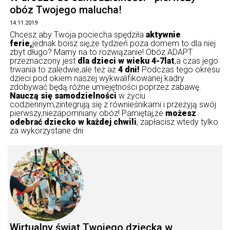
obóz Twojego malucha!
14.11.2019
Chcesz aby Twoja pociecha spędziła
aktywnie
ferie,
jednak boisz się,że tydzień poza domem to dla niej
zbyt długo? Mamy na to rozwiązanie! Obóz ADAPT
przeznaczony jest
dla dzieci w wieku 4-7lat
,a czas jego
trwania to zaledwie,ale też aż
4 dni!
Podczas tego okresu
dzieci pod okiem naszej wykwalifikowanej kadry
zdobywać będą różne umiejętności poprzez zabawę.
Nauczą się samodzielności
w życiu
codziennym,zintegrują się z równieśnikami i przeżyją swój
pierwszy,niezapomniany obóz! Pamiętaj,że
możesz
odebrać dziecko w każdej chwili
, zapłacisz wtedy tylko
za wykorzystane dni
Wirtualny świat Twojego dziecka w